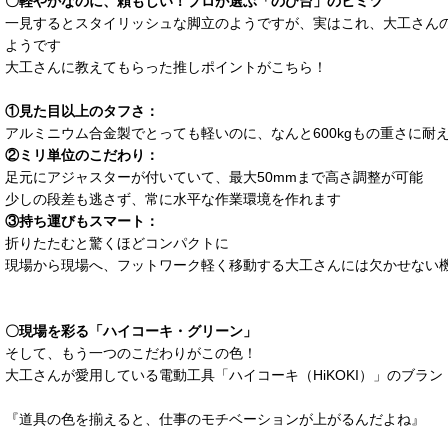
〇軽やかなのに、頼もしい！プロが選ぶ「のび台」のヒミツ
一見するとスタイリッシュな脚立のようですが、実はこれ、大工さん
ようです
大工さんに教えてもらった推しポイントがこちら！
①見た目以上のタフさ：
アルミニウム合金製でとっても軽いのに、なんと600kgもの重さに耐
②ミリ単位のこだわり：
足元にアジャスターが付いていて、最大50mmまで高さ調整が可能
少しの段差も逃さず、常に水平な作業環境を作れます
③持ち運びもスマート：
折りたたむと驚くほどコンパクトに
現場から現場へ、フットワーク軽く移動する大工さんには欠かせない
〇現場を彩る「ハイコーキ・グリーン」
そして、もう一つのこだわりがこの色！
大工さんが愛用している電動工具「ハイコーキ（HiKOKI）」のブラ
『道具の色を揃えると、仕事のモチベーションが上がるんだよね』