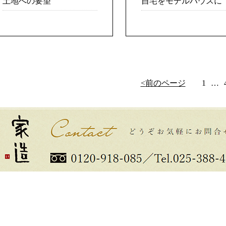
土地への要望
自宅をモデルハウスに
前のページ
1
…