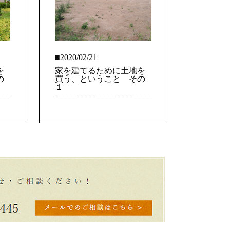
■2020/02/21
を
家を建てるために土地を
の
買う、ということ その
１